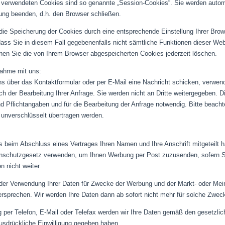
 verwendeten Cookies sind so genannte „Session-Cookies“. Sie werden automa
ung beenden, d.h. den Browser schließen.
die Speicherung der Cookies durch eine entsprechende Einstellung Ihrer Brow
 dass Sie in diesem Fall gegebenenfalls nicht sämtliche Funktionen dieser We
en Sie die von Ihrem Browser abgespeicherten Cookies jederzeit löschen.
ahme mit uns:
s über das Kontaktformular oder per E-Mail eine Nachricht schicken, verwen
ch der Bearbeitung Ihrer Anfrage. Sie werden nicht an Dritte weitergegeben. 
d Pflichtangaben und für die Bearbeitung der Anfrage notwendig. Bitte beach
 unverschlüsselt übertragen werden.
ns beim Abschluss eines Vertrages Ihren Namen und Ihre Anschrift mitgeteilt
schutzgesetz verwenden, um Ihnen Werbung per Post zuzusenden, sofern Si
en nicht weiter.
der Verwendung Ihrer Daten für Zwecke der Werbung und der Markt- oder Mein
ersprechen. Wir werden Ihre Daten dann ab sofort nicht mehr für solche Zwe
 per Telefon, E-Mail oder Telefax werden wir Ihre Daten gemäß den gesetzli
ausdrückliche Einwilligung gegeben haben.