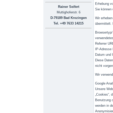
Erhebung vo
Rainer Seifert
Sie können 
Muttighoferstr. 6
D-79189 Bad Krozingen
Wir erheben
Tel. +49 7633 14215
übermittelt.
Browsertyp/
verwendete
Referrer UR
IP-Adresse 
Datum und U
Diese Daten
nicht vorge
Wir verwend
Google Anal
Unsere Webs
„Cookies“, d
Benutzung d
werden in d
Anonymisier