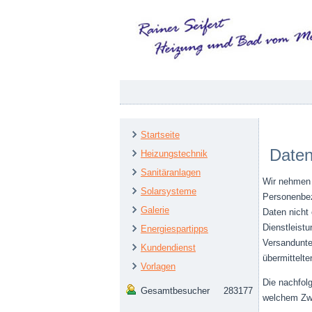
Startseite
Daten
Heizungstechnik
Sanitäranlagen
Wir nehmen 
Solarsysteme
Personenbez
Galerie
Daten nicht 
Dienstleistu
Energiespartipps
Versandunte
Kundendienst
übermittelt
Vorlagen
Die nachfol
Gesamtbesucher
283177
welchem Zw