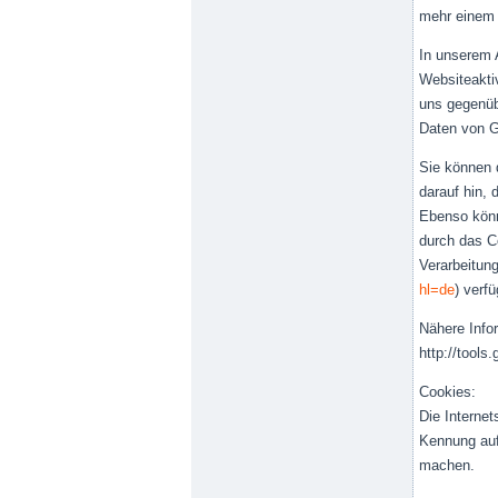
mehr einem
In unserem 
Websiteakti
uns gegenüb
Daten von 
Sie können 
darauf hin,
Ebenso könn
durch das C
Verarbeitun
hl=de
) verf
Nähere Infor
http://tool
Cookies:
Die Internet
Kennung auf
machen.