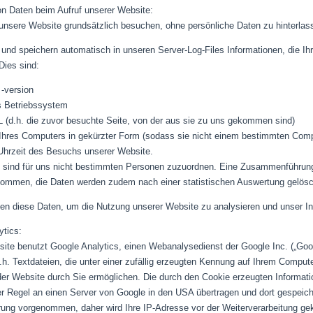
n Daten beim Aufruf unserer Website:
unsere Website grundsätzlich besuchen, ohne persönliche Daten zu hinterlas
 und speichern automatisch in unseren Server-Log-Files Informationen, die Ih
 Dies sind:
 -version
s Betriebssystem
L (d.h. die zuvor besuchte Seite, von der aus sie zu uns gekommen sind)
Ihres Computers in gekürzter Form (sodass sie nicht einem bestimmten Com
hrzeit des Besuchs unserer Website.
 sind für uns nicht bestimmten Personen zuzuordnen. Eine Zusammenführung 
nommen, die Daten werden zudem nach einer statistischen Auswertung gelösc
en diese Daten, um die Nutzung unserer Website zu analysieren und unser I
ytics:
ite benutzt Google Analytics, einen Webanalysedienst der Google Inc. („Goog
.h. Textdateien, die unter einer zufällig erzeugten Kennung auf Ihrem Comput
er Website durch Sie ermöglichen. Die durch den Cookie erzeugten Informati
er Regel an einen Server von Google in den USA übertragen und dort gespeiche
ung vorgenommen, daher wird Ihre IP-Adresse vor der Weiterverarbeitung gek