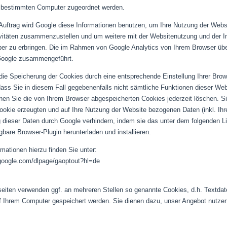
 bestimmten Computer zugeordnet werden.
Auftrag wird Google diese Informationen benutzen, um Ihre Nutzung der Webs
vitäten zusammenzustellen und um weitere mit der Websitenutzung und der I
er zu erbringen. Die im Rahmen von Google Analytics von Ihrem Browser über
Google zusammengeführt.
die Speicherung der Cookies durch eine entsprechende Einstellung Ihrer Brow
 dass Sie in diesem Fall gegebenenfalls nicht sämtliche Funktionen dieser We
en Sie die von Ihrem Browser abgespeicherten Cookies jederzeit löschen. Si
ookie erzeugten und auf Ihre Nutzung der Website bezogenen Daten (inkl. Ihr
g dieser Daten durch Google verhindern, indem sie das unter dem folgenden Li
ügbare Browser-Plugin herunterladen und installieren.
mationen hierzu finden Sie unter:
s.google.com/dlpage/gaoptout?hl=de
seiten verwenden ggf. an mehreren Stellen so genannte Cookies, d.h. Textdatei
 Ihrem Computer gespeichert werden. Sie dienen dazu, unser Angebot nutzerfre